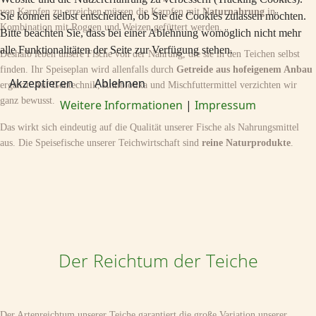
von Karpfen zu erreichen müssen die Karpfen mit
Naturnahrung
in
Sie können selbst entscheiden, ob Sie die Cookies zulassen möchten.
Kombination mit Roggen und Weizen gefüttert werden.
Bitte beachten Sie, dass bei einer Ablehnung womöglich nicht mehr
alle Funktionalitäten der Seite zur Verfügung stehen.
Deshalb leben unsere Fische von der Nahrung, die sie in den Teichen selbst
finden. Ihr Speiseplan wird allenfalls durch
Getreide aus hofeigenem Anbau
Akzeptieren
Ablehnen
ergänzt. Auf Gentechnik, Antibiotika und Mischfuttermittel verzichten wir
ganz bewusst.
Weitere Informationen
|
Impressum
Das wirkt sich eindeutig auf die Qualität unserer Fische als Nahrungsmittel
aus. Die Speisefische unserer Teichwirtschaft sind
reine Naturprodukte
.
Der Reichtum der Teiche
Der Artenreichtum unserer Teiche garantiert die große Variation unserer