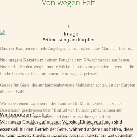
Von wegen Fett
+
Fettmessung am Karpfen
Dass der Karpfen eine fette Angelegenheit sei, ist ein altes Märchen. Fakt ist:
Nur magere Karpfen
mit einem Fettgehalt um 5 % schmecken am besten.
Nur sie finden den Weg in unsere Küche. Um dies zu garantieren, werden die
Fische bereits ab Teich mit einem Fettmessgerät getestet.
Gerade für Gäste, die auf kalorienbewusste Mahlzeiten achten, ist der Karpfen
die erste Wahl.
Wir haben einen Experten in der Familie: Dr. Martin Oberle hat seine
Dissertation geschrieben über "Einfluß von Fütterungsmaßnahmen auf
Wir benutzen Cookies
Fettgehalt und Fettsäuremuster und deren Auswirkungen auf die
Wir nutzen Cookies auf unserer Website. Einige von ihnen sind
Schlachtkörper- und Fleischqualität von Karpfen (Cyprinus carpio L.)".
essenziell für den Betrieb der Seite, während andere uns helfen, diese
Er kommt zu dem Ergebnis: Um einen optimalen Geschmack und Fettgehalt
Website und die Nutzererfahrung zu verbessern (Tracking Cookies).